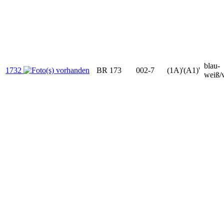
blau-
1732
BR 173
002-7
(1A)'(A1)'
weiß/