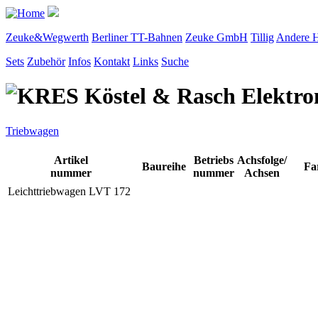
Zeuke&Wegwerth
Berliner TT-Bahnen
Zeuke GmbH
Tillig
Andere H
Sets
Zubehör
Infos
Kontakt
Links
Suche
Triebwagen
Artikel
Betriebs
Achsfolge/
Baureihe
Fa
nummer
nummer
Achsen
Leichttriebwagen LVT 172