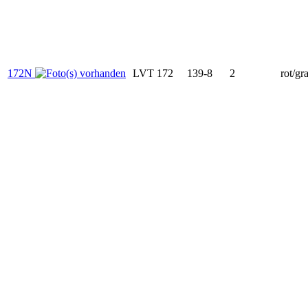
172N
LVT 172
139-8
2
rot/gr