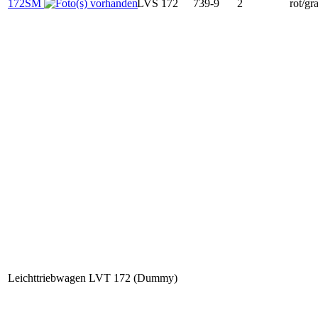
172SM
LVS 172
739-9
2
rot/gr
Leichttriebwagen LVT 172 (Dummy)