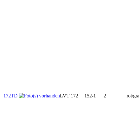
172TD
LVT 172
152-1
2
rot/gr