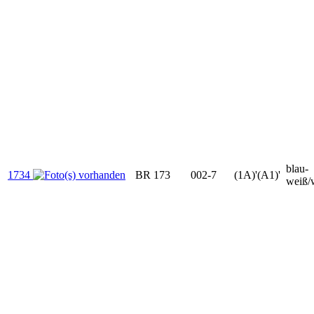
blau-
1734
BR 173
002-7
(1A)'(A1)'
weiß/