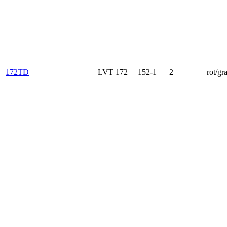
172TD
LVT 172
152-1
2
rot/gr