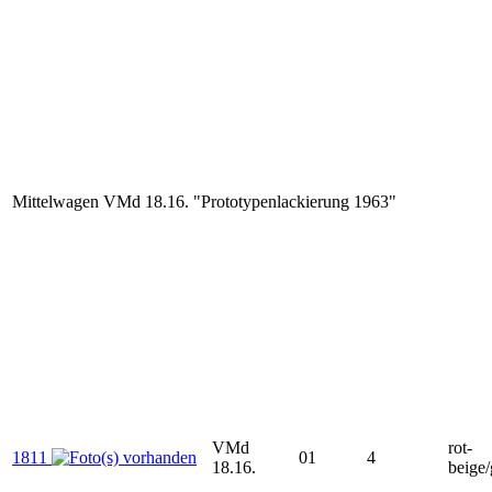
Mittelwagen VMd 18.16. "Prototypenlackierung 1963"
VMd
rot-
1811
01
4
18.16.
beige/