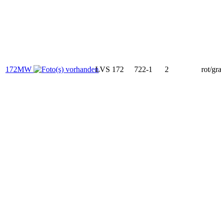
172MW
LVS 172
722-1
2
rot/gr