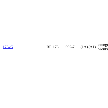
orang
1734G
BR 173
002-7
(1A)'(A1)'
weiß/