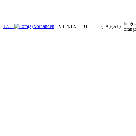
beige-
1731
VT 4.12.
01
(1A)'(A1)'
orang