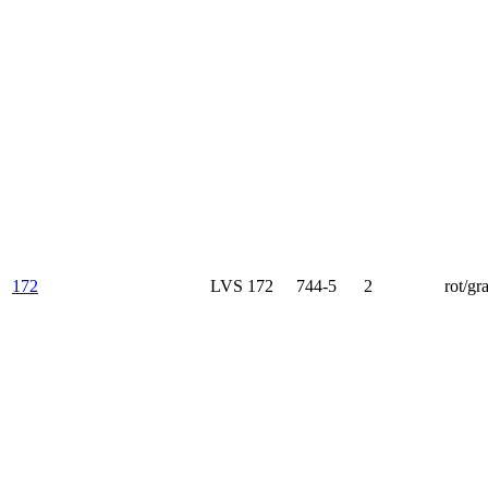
172
LVS 172
744-5
2
rot/gr