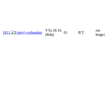
VTa 18.16.
rot-
1811
01
B'2'
(B4ü)
beige/