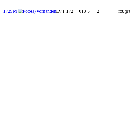
172SM
LVT 172
013-5
2
rot/gr