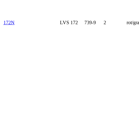
172N
LVS 172
739-9
2
rot/gr