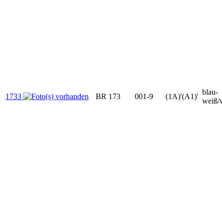
blau-
1733
BR 173
001-9
(1A)'(A1)'
weiß/