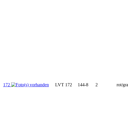
172
LVT 172
144-8
2
rot/gr