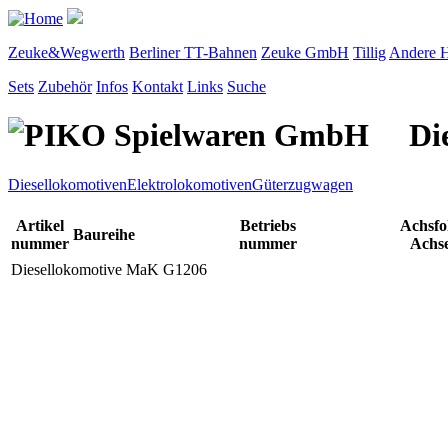
Zeuke&Wegwerth
Berliner TT-Bahnen
Zeuke GmbH
Tillig
Andere H
Sets
Zubehör
Infos
Kontakt
Links
Suche
Di
Diesellokomotiven
Elektrolokomotiven
Güterzugwagen
Artikel
Betriebs
Achsfo
Baureihe
nummer
nummer
Achs
Diesellokomotive MaK G1206