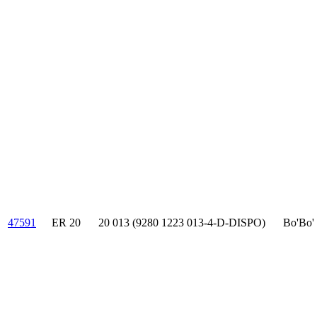
47591
ER 20
20 013 (9280 1223 013-4-D-DISPO)
Bo'Bo'