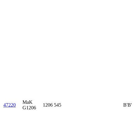
MaK
47220
1206 545
B'B'
G1206