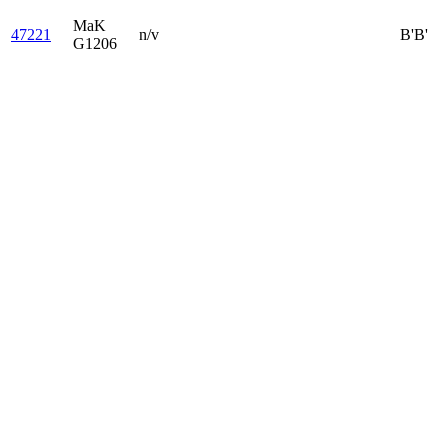
MaK
47221
n/v
B'B'
G1206