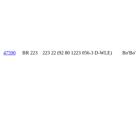
47590
BR 223
223 22 (92 80 1223 056-3 D-WLE)
Bo'Bo'