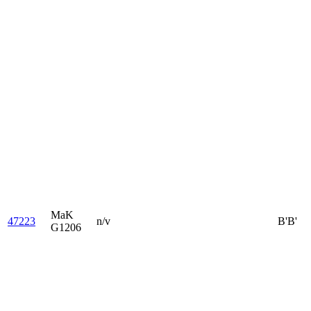
MaK
47223
n/v
B'B'
G1206