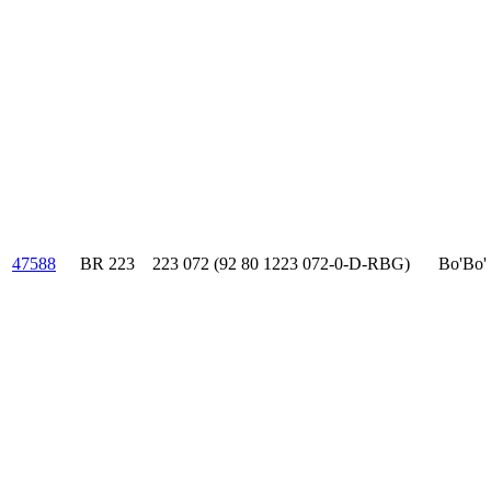
47588
BR 223
223 072 (92 80 1223 072-0-D-RBG)
Bo'Bo'