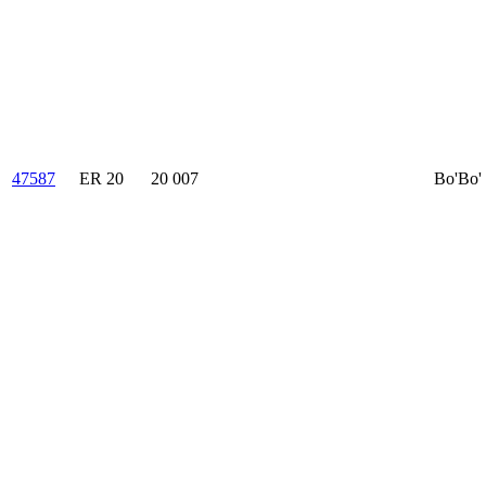
47587
ER 20
20 007
Bo'Bo'