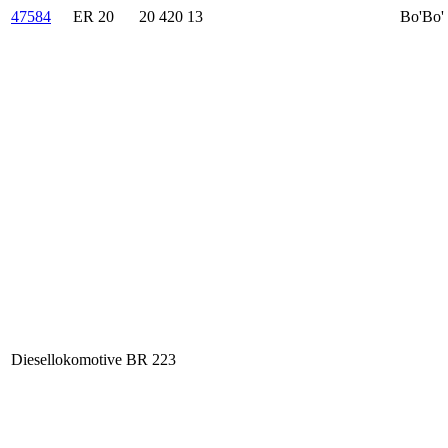
47584
ER 20
20 420 13
Bo'Bo'
Diesellokomotive BR 223