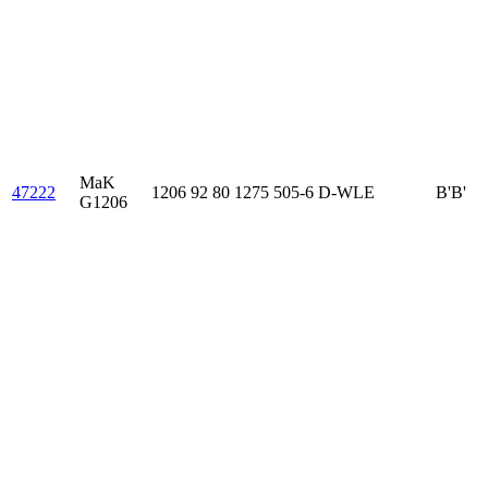
MaK
47222
1206 92 80 1275 505-6 D-WLE
B'B'
G1206