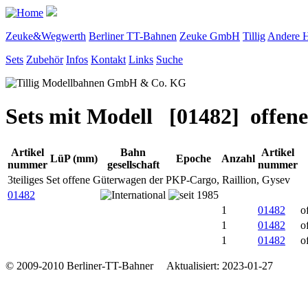
Zeuke&Wegwerth
Berliner TT-Bahnen
Zeuke GmbH
Tillig
Andere H
Sets
Zubehör
Infos
Kontakt
Links
Suche
Sets mit Modell [01482] offen
Artikel
Bahn
Artikel
LüP (mm)
Epoche
Anzahl
nummer
gesellschaft
nummer
3teiliges Set offene Güterwagen der PKP-Cargo, Raillion, Gysev
01482
1
01482
o
1
01482
o
1
01482
o
© 2009-2010 Berliner-TT-Bahner Aktualisiert: 2023-01-27