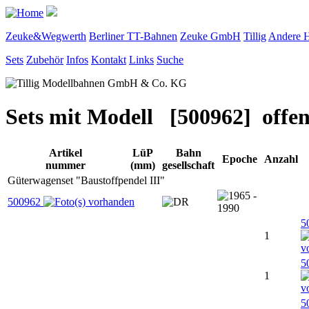
Zeuke&Wegwerth
Berliner TT-Bahnen
Zeuke GmbH
Tillig
Andere H
Sets
Zubehör
Infos
Kontakt
Links
Suche
Sets mit Modell [500962] offe
Artikel
LüP
Bahn
Epoche
Anzahl
nummer
(mm)
gesellschaft
Güterwagenset "Baustoffpendel III"
500962
5
1
5
1
5