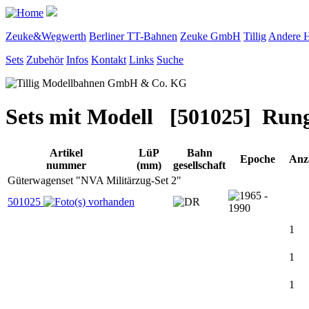
Zeuke&Wegwerth
Berliner TT-Bahnen
Zeuke GmbH
Tillig
Andere H
Sets
Zubehör
Infos
Kontakt
Links
Suche
Sets mit Modell [501025] Ru
Artikel
LüP
Bahn
Epoche
Anz
nummer
(mm)
gesellschaft
Güterwagenset "NVA Militärzug-Set 2"
501025
1
1
1