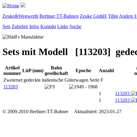
Zeuke&Wegwerth
Berliner TT-Bahnen
Zeuke GmbH
Tillig
Andere H
Sets
Zubehör
Infos
Kontakt
Links
Suche
Sets mit Modell [113203] gede
Artikel
Bahn
LüP (mm)
Epoche
Anzahl
nummer
gesellschaft
Zweierset gedeckte italienische Güterwagen Serie F
113203
1
113203
1
113203
© 2009-2010 Berliner-TT-Bahner Aktualisiert: 2023-01-27