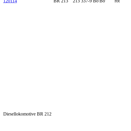
120114
BR 213
213 337-9
Bo'Bo'
rot
Diesellokomotive BR 212