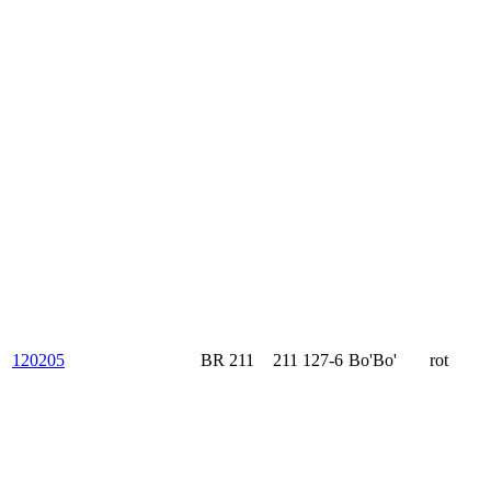
120205
BR 211
211 127-6
Bo'Bo'
rot