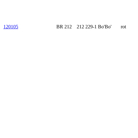
120105
BR 212
212 229-1
Bo'Bo'
rot