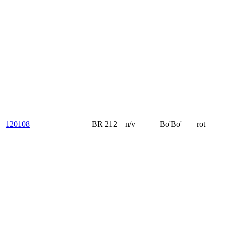
120108
BR 212
n/v
Bo'Bo'
rot