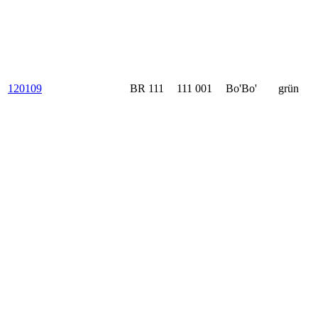
120109
BR 111
111 001
Bo'Bo'
grün