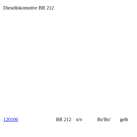
Diesellokomotive BR 212
120106
BR 212
n/v
Bo'Bo'
gelb