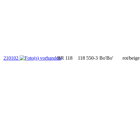
210102
BR 118
118 550-3
Bo'Bo'
rot/beige