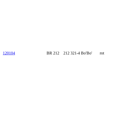
120104
BR 212
212 321-4
Bo'Bo'
rot