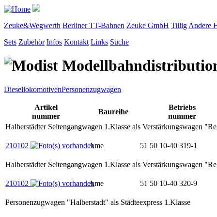
Zeuke&Wegwerth
Berliner TT-Bahnen
Zeuke GmbH
Tillig
Andere H
Sets
Zubehör
Infos
Kontakt
Links
Suche
Diesellokomotiven
Personenzugwagen
Artikel
Betriebs
Baureihe
nummer
nummer
Halberstädter Seitengangwagen 1.Klasse als Verstärkungswagen "R
210102
Ame
51 50 10-40 319-1
Halberstädter Seitengangwagen 1.Klasse als Verstärkungswagen "R
210102
Ame
51 50 10-40 320-9
Personenzugwagen "Halberstadt" als Städteexpress 1.Klasse