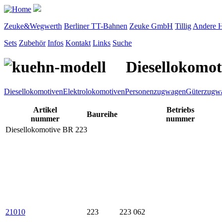
Zeuke&Wegwerth
Berliner TT-Bahnen
Zeuke GmbH
Tillig
Andere H
Sets
Zubehör
Infos
Kontakt
Links
Suche
Diesellokomot
Diesellokomotiven
Elektrolokomotiven
Personenzugwagen
Güterzugw
Artikel
Betriebs
Baureihe
nummer
nummer
Diesellokomotive BR 223
21010
223
223 062