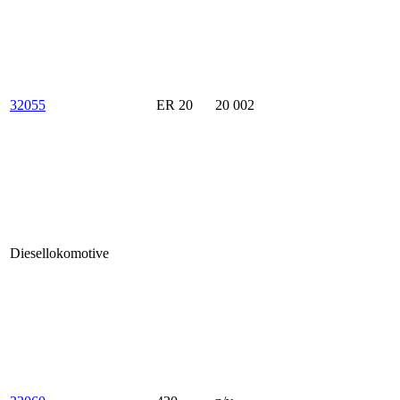
32055
ER 20
20 002
Diesellokomotive