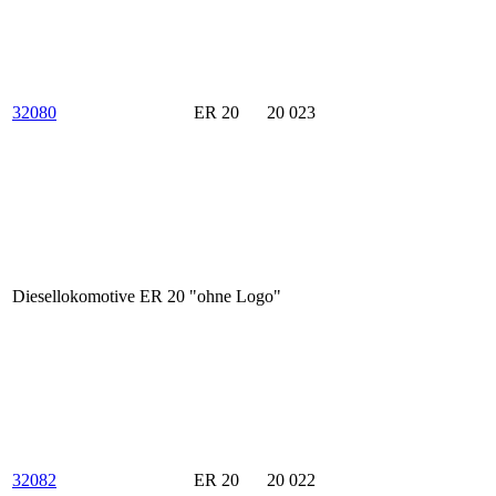
32080
ER 20
20 023
Diesellokomotive ER 20 "ohne Logo"
32082
ER 20
20 022