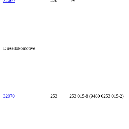
32060
420
n/v
Diesellokomotive
32070
253
253 015-8 (9480 0253 015-2)