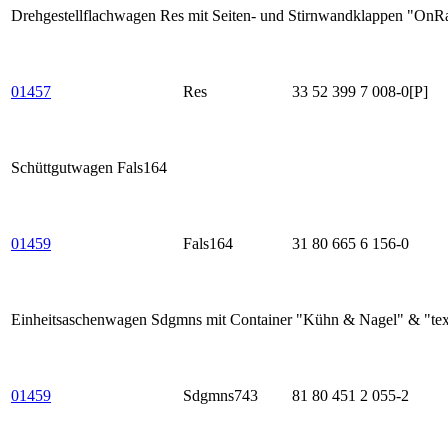
Drehgestellflachwagen Res mit Seiten- und Stirnwandklappen "On
01457
Res
33 52 399 7 008-0[P]
Schüttgutwagen Fals164
01459
Fals164
31 80 665 6 156-0
Einheitsaschenwagen Sdgmns mit Container "Kühn & Nagel" & "tex
01459
Sdgmns743
81 80 451 2 055-2