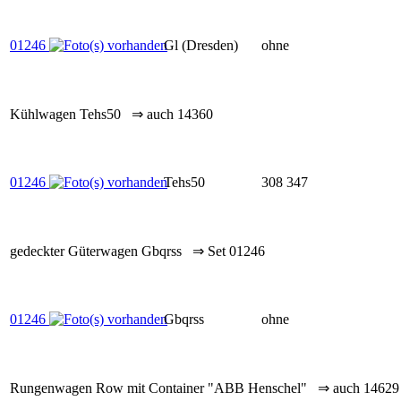
01246
Gl (Dresden)
ohne
Kühlwagen Tehs50 ⇒ auch 14360
01246
Tehs50
308 347
gedeckter Güterwagen Gbqrss ⇒ Set 01246
01246
Gbqrss
ohne
Rungenwagen Row mit Container "ABB Henschel" ⇒ auch 14629