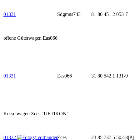
01331
Sdgmns743
81 80 451 2 053-7
offene Güterwagen Eas066
01331
Eas066
31 80 542 1 131-9
Kesselwagen Zces "UETIKON"
01332
Zces
23 85 737 5 502-8[P]