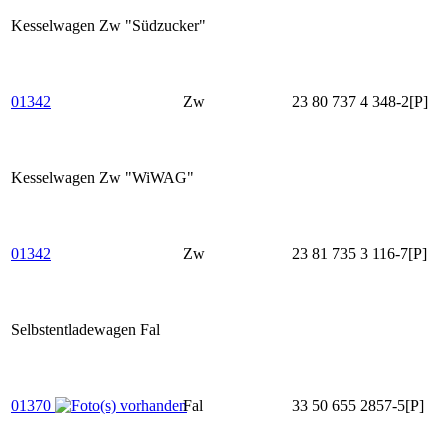
Kesselwagen Zw "Südzucker"
01342
Zw
23 80 737 4 348-2[P]
Kesselwagen Zw "WiWAG"
01342
Zw
23 81 735 3 116-7[P]
Selbstentladewagen Fal
01370
Fal
33 50 655 2857-5[P]