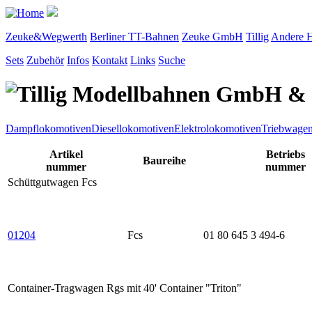
Zeuke&Wegwerth
Berliner TT-Bahnen
Zeuke GmbH
Tillig
Andere H
Sets
Zubehör
Infos
Kontakt
Links
Suche
Dampflokomotiven
Diesellokomotiven
Elektrolokomotiven
Triebwage
Artikel
Betriebs
Baureihe
nummer
nummer
Schüttgutwagen Fcs
01204
Fcs
01 80 645 3 494-6
Container-Tragwagen Rgs mit 40' Container "Triton"