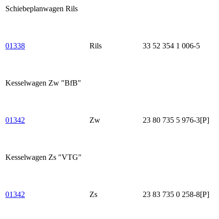
Schiebeplanwagen Rils
01338
Rils
33 52 354 1 006-5
Kesselwagen Zw "BfB"
01342
Zw
23 80 735 5 976-3[P]
Kesselwagen Zs "VTG"
01342
Zs
23 83 735 0 258-8[P]